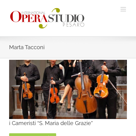
Salta
al
contenuto
Marta Tacconi
i Cameristi “S. Maria delle Grazie”